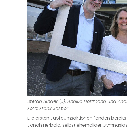
Stefan Binder (l.), Annika Hoffmann und A
Foto: Frank Jasper
Die ersten Jubiläumsaktionen fanden bereits s
Jonah Herbold, selbst ehemaliger Gymnasiast