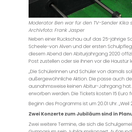
Moderator Ben war für den TV-Sender Kika
Archivfoto: Frank Jasper
Neben einer Rückschau auf das 25-jährige Sc
Scheele-von Alven und der ersten Schulpfle
diesem Abend den Abiturjahrgang 2020 offizi
Post zustellen oder sie ihnen vor die Haustür l
„Die Schülerinnen und Schüler von damals sol
außergewöhnliche Aktion. Die passe auch de
ausnahmsweise keinen Abitur-Jahrgang hat. E
erworben werden. Die Tickets kosten 15 Euro fü
Beginn des Programms ist um 20.01 Uhr. „Weil 
Zwei Konzerte zum Jubiläum sind in Plan
Zwei weitere Termine, die sich die Schulgemei
Gymnasium sein Jubiläumskonzert. Aufgrund 