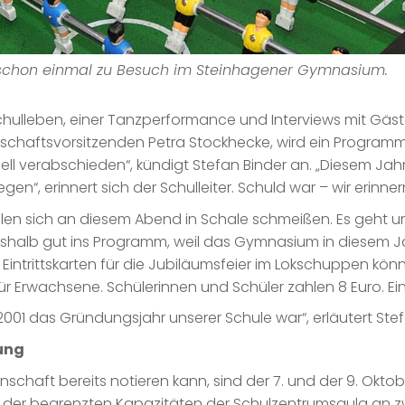
 schon einmal zu Besuch im Steinhagener Gymnasium.
hulleben, einer Tanzperformance und Interviews mit Gäst
gschaftsvorsitzenden Petra Stockhecke, wird ein Program
ell verabschieden“, kündigt Stefan Binder an. „Diesem Ja
egen“, erinnert sich der Schulleiter. Schuld war – wir erinn
len sich an diesem Abend in Schale schmeißen. Es geht um 
shalb gut ins Programm, weil das Gymnasium in diesem J
intrittskarten für die Jubiläumsfeier im Lokschuppen kön
r Erwachsene. Schülerinnen und Schüler zahlen 8 Euro. Einlas
2001 das Gründungsjahr unserer Schule war“, erläutert Ste
ung
nschaft bereits notieren kann, sind der 7. und der 9. Okto
der begrenzten Kapazitäten der Schulzentrumsaula an zw