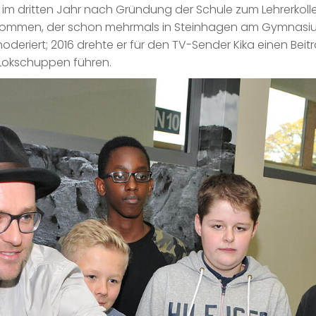
r im dritten Jahr nach Gründung der Schule zum Lehrerkolle
ommen, der schon mehrmals in Steinhagen am Gymnasium 
ert; 2016 drehte er für den TV-Sender Kika einen Beitrag
Lokschuppen führen.