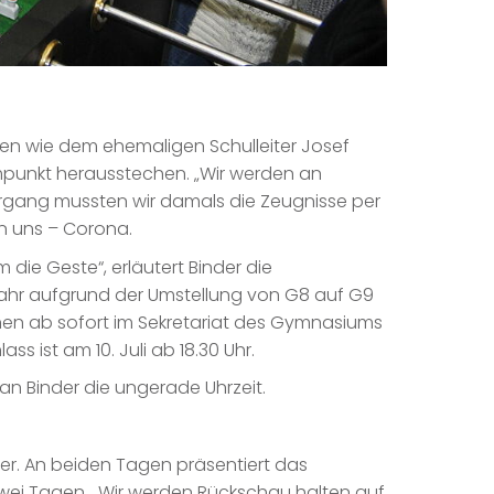
en wie dem ehemaligen Schulleiter Josef
mpunkt herausstechen. „Wir werden an
hrgang mussten wir damals die Zeugnisse per
ern uns – Corona.
die Geste“, erläutert Binder die
ahr aufgrund der Umstellung von G8 auf G9
nen ab sofort im Sekretariat des Gymnasiums
s ist am 10. Juli ab 18.30 Uhr.
fan Binder die ungerade Uhrzeit.
ber. An beiden Tagen präsentiert das
ei Tagen. „Wir werden Rückschau halten auf