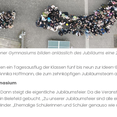
ener Gymnasiums bilden anlässlich des Jubiläums eine 
keiten ein Tagesausflug der Klassen fünf bis neun zur Ide
n Annika Hoffmann, die zum zehnköpfigen Jubiläumsteam 
mnasium
 zu. Dann steigt die eigentliche Jubiläumsfeier. Da die Vera
n Bielefeld gebucht. „Zu unserer Jubiläumsfeier sind alle 
nder. „Ehemalige Schülerinnen und Schüler genauso wie d