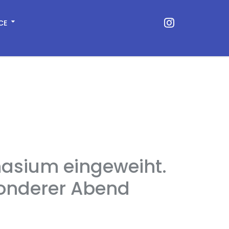
CE
asium eingeweiht.
esonderer Abend