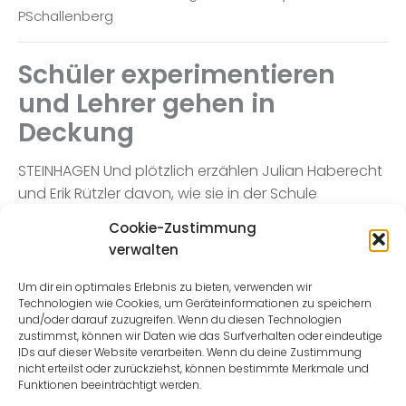
PSchallenberg
Schüler experimentieren
und Lehrer gehen in
Deckung
STEINHAGEN Und plötzlich erzählen Julian Haberecht
und Erik Rützler davon, wie sie in der Schule
Schwarzpulver anrühren. Klingt erst mal höchst
Cookie-Zustimmung
verdächtig – und etwas gefährlich. Aber für die
verwalten
explosive Versuchsanordnung gibt es einen guten
Grund.
Um dir ein optimales Erlebnis zu bieten, verwenden wir
Technologien wie Cookies, um Geräteinformationen zu speichern
und/oder darauf zuzugreifen. Wenn du diesen Technologien
zustimmst, können wir Daten wie das Surfverhalten oder eindeutige
Read more
IDs auf dieser Website verarbeiten. Wenn du deine Zustimmung
nicht erteilst oder zurückziehst, können bestimmte Merkmale und
Funktionen beeinträchtigt werden.