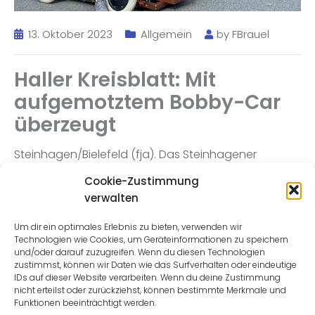
13. Oktober 2023
Allgemein
by
FBrauel
Haller Kreisblatt: Mit
aufgemotztem Bobby-Car
überzeugt
Steinhagen/Bielefeld (fja). Das Steinhagener
Gymnasium hat erfolgreich am Solar Racing Cup
Cookie-Zustimmung
(ehemals Bobby-Car-Solar-Cup) teilgenommen. In
verwalten
der Kategorie „technisches Design“ landete das
SteinGy-Team auf dem dritten Platz.
Um dir ein optimales Erlebnis zu bieten, verwenden wir
Technologien wie Cookies, um Geräteinformationen zu speichern
und/oder darauf zuzugreifen. Wenn du diesen Technologien
zustimmst, können wir Daten wie das Surfverhalten oder eindeutige
Read more
IDs auf dieser Website verarbeiten. Wenn du deine Zustimmung
nicht erteilst oder zurückziehst, können bestimmte Merkmale und
Funktionen beeinträchtigt werden.