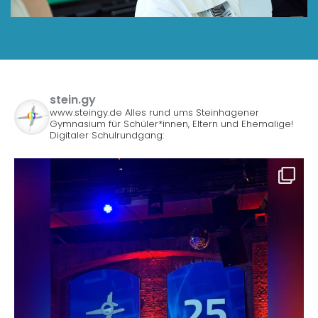
stein.gy
www.steingy.de
Alles rund ums Steinhagener
Gymnasium für Schüler*innen, Eltern und Ehemalige!
Digitaler Schulrundgang: