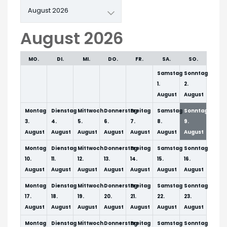
Auswahl
des
Monats
August 2026
MO.
DI.
MI.
DO.
FR.
SA.
SO.
Samstag
Sonntag
1.
2.
August
August
Montag
Dienstag
Mittwoch
Donnerstag
Freitag
Samstag
Sonntag
3.
4.
5.
6.
7.
8.
9.
August
August
August
August
August
August
August
Montag
Dienstag
Mittwoch
Donnerstag
Freitag
Samstag
Sonntag
10.
11.
12.
13.
14.
15.
16.
August
August
August
August
August
August
August
Montag
Dienstag
Mittwoch
Donnerstag
Freitag
Samstag
Sonntag
17.
18.
19.
20.
21.
22.
23.
August
August
August
August
August
August
August
Montag
Dienstag
Mittwoch
Donnerstag
Freitag
Samstag
Sonntag