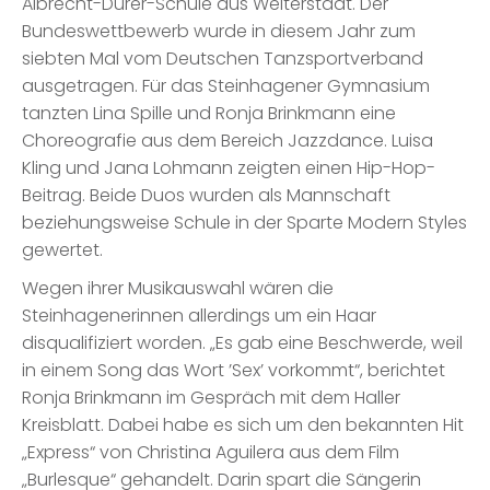
Albrecht-Dürer-Schule aus Weiterstadt. Der
Bundeswettbewerb wurde in diesem Jahr zum
siebten Mal vom Deutschen Tanzsportverband
ausgetragen. Für das Steinhagener Gymnasium
tanzten Lina Spille und Ronja Brinkmann eine
Choreografie aus dem Bereich Jazzdance. Luisa
Kling und Jana Lohmann zeigten einen Hip-Hop-
Beitrag. Beide Duos wurden als Mannschaft
beziehungsweise Schule in der Sparte Modern Styles
gewertet.
Wegen ihrer Musikauswahl wären die
Steinhagenerinnen allerdings um ein Haar
disqualifiziert worden. „Es gab eine Beschwerde, weil
in einem Song das Wort ’Sex’ vorkommt“, berichtet
Ronja Brinkmann im Gespräch mit dem Haller
Kreisblatt. Dabei habe es sich um den bekannten Hit
„Express“ von Christina Aguilera aus dem Film
„Burlesque“ gehandelt. Darin spart die Sängerin