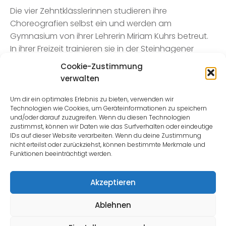
Die vier Zehntklässlerinnen studieren ihre
Choreografien selbst ein und werden am
Gymnasium von ihrer Lehrerin Miriam Kuhrs betreut.
In ihrer Freizeit trainieren sie in der Steinhagener
Tanzschule von Tina Dröge. Ronja Brinkmann
Cookie-Zustimmung
engagiert sich außerdem bei einer Formation des
verwalten
Karnevalsclubs Cronsbachfunken. Weil sie die
Schule wechselt, wird sie künftig nicht mehr fürs
Um dir ein optimales Erlebnis zu bieten, verwenden wir
Technologien wie Cookies, um Geräteinformationen zu speichern
Steinhagener Gymnasium antreten können. „Die
und/oder darauf zuzugreifen. Wenn du diesen Technologien
anderen drei machen mit neuer Verstärkung aber
zustimmst, können wir Daten wie das Surfverhalten oder eindeutige
weiter“, kündigt Ronja Brinkmann an.
IDs auf dieser Website verarbeiten. Wenn du deine Zustimmung
nicht erteilst oder zurückziehst, können bestimmte Merkmale und
Funktionen beeinträchtigt werden.
Zurück zur Beitragsübersicht
Akzeptieren
Ablehnen
Impressum
|
Datenschutz