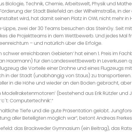
 Biologie, Technik, Chemie, Arbeitswelt, Physik und Mathe
örderung der Stadt Bielefeld an der Wilhelmstraße, in der 
taltet wird, hat damit seinen Platz in OWL nicht mehr in He
ippe, zwei der 30 Teams besuchen das SteinGy. Seit mittl
kes die Projektteams in dem Wettbewerb. Und jedes Mal fr
deenreichtum – und natürlich über die Erfolge.
 in schwer erreichbaren Gebieten’ hat einen 1. Preis im Fac
n Haarmann) für den Landeswettbewerb in Leverkusen qualif
Flugzeug die Vorteile einer Drohne und eines Flugzeugs mi
 in der Stadt (unabhängig von Staus) zu transportieren. 
peller in die Höhe und wieder an den Boden gebracht, aber
 Modellraketenmotoren’ (bestehend aus Erik Rützler und Ju
c´t: Computertechnik’.“
haltliche Tiefe und die gute Präsentation gelobt. Jungforsc
stung aller Beteiligten möglich war“, betont Andreas Frerkes
efeld: das Brackweder Gymnasium (ein Beitrag), das Rat