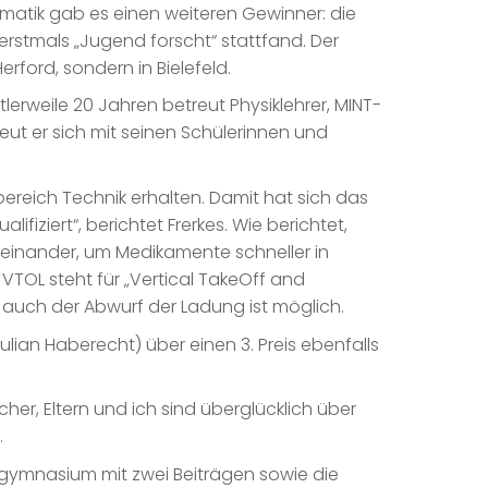
matik gab es einen weiteren Gewinner: die
erstmals „Jugend forscht“ stattfand. Der
rford, sondern in Bielefeld.
erweile 20 Jahren betreut Physiklehrer, MINT-
eut er sich mit seinen Schülerinnen und
hbereich Technik erhalten. Damit hat sich das
iziert“, berichtet Frerkes. Wie berichtet,
teinander, um Medikamente schneller in
VTOL steht für „Vertical TakeOff and
 auch der Abwurf der Ladung ist möglich.
lian Haberecht) über einen 3. Preis ebenfalls
her, Eltern und ich sind überglücklich über
.
sgymnasium mit zwei Beiträgen sowie die