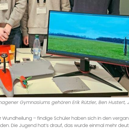
gener Gymnasiums gehören Erik Rützler, Ben Hustert, Ju
zur Wundheilung – findige Schüler haben sich in den verg
. Die Jugend hat’s drauf, das wurde einmal mehr deutl