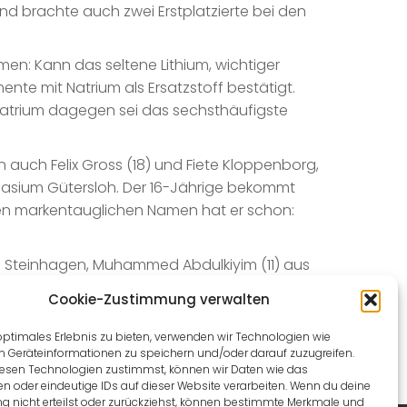
d brachte auch zwei Erstplatzierte bei den
n: Kann das seltene Lithium, wichtiger
ente mit Natrium als Ersatzstoff bestätigt.
r. Natrium dagegen sei das sechsthäufigste
 auch Felix Gross (18) und Fiete Kloppenborg,
nasium Gütersloh. Der 16-Jährige bekommt
inen markentauglichen Namen hat er schon:
us Steinhagen, Muhammed Abdulkiyim (11) aus
 sind in der Ravensberger Erfinderwerkstatt in
Cookie-Zustimmung verwalten
optimales Erlebnis zu bieten, verwenden wir Technologien wie
m Geräteinformationen zu speichern und/oder darauf zuzugreifen.
esen Technologien zustimmst, können wir Daten wie das
en oder eindeutige IDs auf dieser Website verarbeiten. Wenn du deine
 nicht erteilst oder zurückziehst, können bestimmte Merkmale und