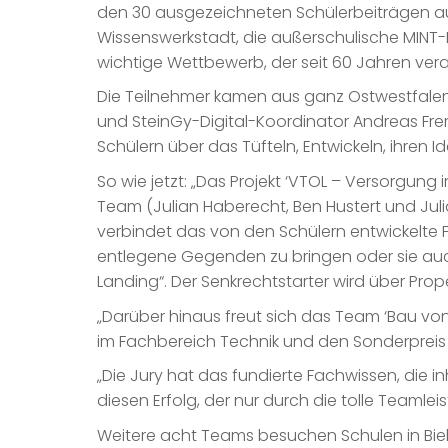
den 30 ausgezeichneten Schülerbeiträgen aus
Wissenswerkstadt, die außerschulische MINT-F
wichtige Wettbewerb, der seit 60 Jahren verans
Die Teilnehmer kamen aus ganz Ostwestfalen-L
und SteinGy-Digital-Koordinator Andreas Frer
Schülern über das Tüfteln, Entwickeln, ihren I
So wie jetzt: „Das Projekt ‘VTOL – Versorgung
Team (Julian Haberecht, Ben Hustert und Julia
verbindet das von den Schülern entwickelte 
entlegene Gegenden zu bringen oder sie auch
Landing“. Der Senkrechtstarter wird über Pro
„Darüber hinaus freut sich das Team ‘Bau von
im Fachbereich Technik und den Sonderpreis ‘
„Die Jury hat das fundierte Fachwissen, die in
diesen Erfolg, der nur durch die tolle Teamlei
Weitere acht Teams besuchen Schulen in Biel