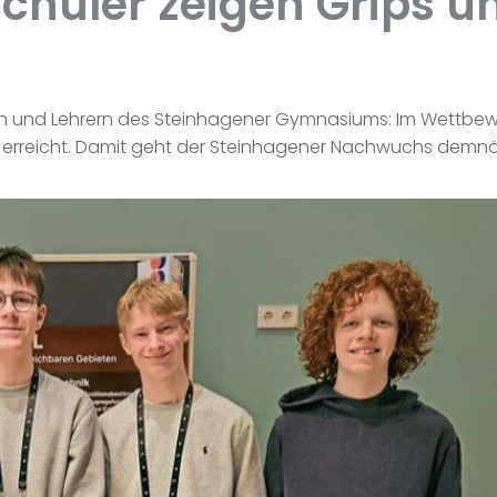
Schüler zeigen Grips 
tern und Lehrern des Steinhagener Gymnasiums: Im Wettbe
tz erreicht. Damit geht der Steinhagener Nachwuchs dem