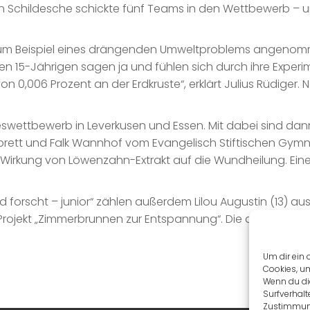
n Schildesche schickte fünf Teams in den Wettbewerb – un
zum Beispiel eines drängenden Umweltproblems angenomme
den 15-Jährigen sagen ja und fühlen sich durch ihre Experim
 von 0,006 Prozent an der Erdkruste“, erklärt Julius Rüdige
deswettbewerb in Leverkusen und Essen. Mit dabei sind dann
hbrett und Falk Wannhof vom Evangelisch Stiftischen Gym
ie Wirkung von Löwenzahn-Extrakt auf die Wundheilung. E
 forscht – junior“ zählen außerdem Lilou Augustin (13) a
 Projekt „Zimmerbrunnen zur Entspannung“. Die drei Schüler
Um dir ein 
Cookies, u
Wenn du di
Surfverhalt
Zustimmung