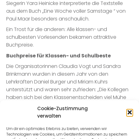
Siegerin Yara Heinicke interpretierte die Textstelle
aus dem Buch „Eine Woche voller Samstage “ von
Paul Maar besonders anschaulich.
Ein Trost für die anderen: Alle klassen- und
schulbesten Vorlesenden bekamen attraktive
Buchpreise.
Buchpreise für Klassen- und Schulbeste
Die Organisatorinnen Claudia Vogt und Sandra
Brinkmann wurden in diesem Jahr von den
Lehrkräften Daniel Burger und Miriam Kuhrs
unterstützt und waren sehr zufrieden: „Die Kollegen
haben sich bei den Klassenentscheiden viel Mühe
gegeben, die Leselust zu fördern. Hoffentlich haben
Cookie-Zustimmung
alle Lust auf neues Lesefutter bekommen.“
verwalten
Bundesweit nehmen jährlich rund 600.000
Um dir ein optimales Erlebnis zu bieten, verwenden wir
Schüler(innen) der sechsten Klassenstufe teil. Er ist
Technologien wie Cookies, um Geräteinformationen zu speichern