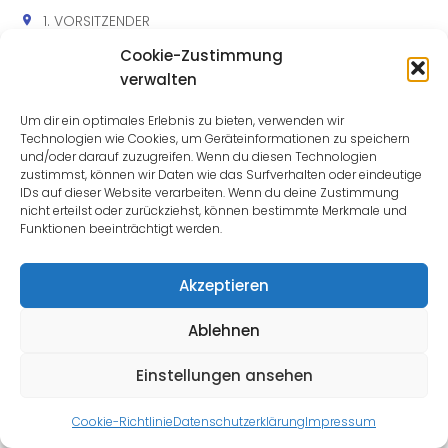
1. VORSITZENDER
Cookie-Zustimmung
verwalten
Um dir ein optimales Erlebnis zu bieten, verwenden wir
Technologien wie Cookies, um Geräteinformationen zu speichern
Impressum
|
Datenschutz
und/oder darauf zuzugreifen. Wenn du diesen Technologien
zustimmst, können wir Daten wie das Surfverhalten oder eindeutige
IDs auf dieser Website verarbeiten. Wenn du deine Zustimmung
© 2026 created by
2Lead
nicht erteilst oder zurückziehst, können bestimmte Merkmale und
Funktionen beeinträchtigt werden.
Akzeptieren
Ablehnen
Einstellungen ansehen
Cookie-Richtlinie
Datenschutzerklärung
Impressum