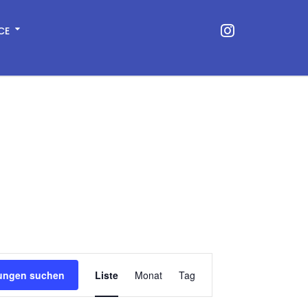
CE
V
tungen suchen
Liste
Monat
Tag
e